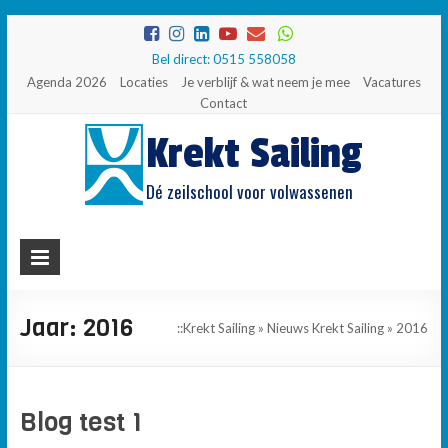
Bel direct: 0515 558058
Agenda 2026
Locaties
Je verblijf & wat neem je mee
Vacatures
Contact
Krekt Sailing
Dé zeilschool voor volwassenen
Jaar:
2016
::
Krekt Sailing
»
Nieuws Krekt Sailing
»
2016
Blog test 1