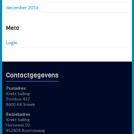
december 2016
Meta
Login
Contactgegevens
Postadres:
Krekt Sailing
Postbus 437
8600 AK Sneek
Bezoekadres
Krekt Sailing
Horsewei 10
8526DS Boornzwaag